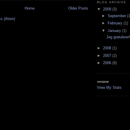
BLOG ARCHIVE
Home
Older Posts
▼
2009
(3)
►
September
(1
ts (Atom)
►
February
(1)
▼
January
(1)
Jeg gratulerer
►
2008
(1)
►
2007
(2)
►
2006
(8)
View My Stats