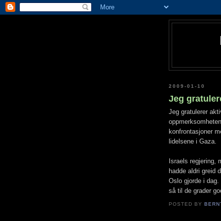
2009-01-10
Jeg gratuler
Jeg gratulerer akt
oppmerksomheten i
konfrontasjoner me
lidelsene i Gaza.
Israels regjering,
hadde aldri greid 
Oslo gjorde i dag.
så til de grader go
POSTED BY
BERN