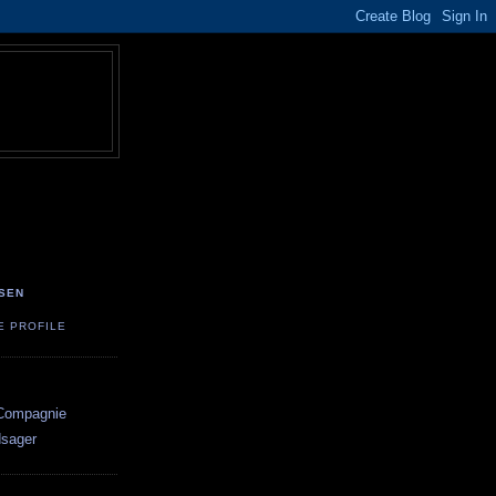
!
NSEN
E PROFILE
Compagnie
dsager