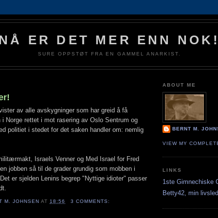
NÅ ER DET MER ENN NOK
SURE OPPSTØT FRA EN GAMMEL ANARKIST.
ABOUT ME
er!
ivister av alle avskygninger som har greid å få
 Norge rettet i mot rasering av Oslo Sentrum og
d politiet i stedet for det saken handler om: nemlig
BERNT M. JOH
VIEW MY COMPLET
 militærmakt, Israels Venner og Med Israel for Fred
den jobben så til de grader grundig som mobben i
LINKS
 Det er sjelden Lenins begrep "Nyttige idioter" passer
1ste Gimnechiske 
dt.
Betty42, min livsle
T M. JOHNSEN
AT
18:56
3 COMMENTS: